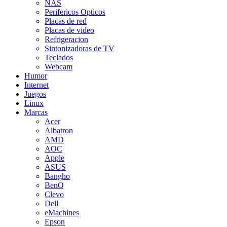
NAS
Perifericos Opticos
Placas de red
Placas de video
Refrigeracion
Sintonizadoras de TV
Teclados
Webcam
Humor
Internet
Juegos
Linux
Marcas
Acer
Albatron
AMD
AOC
Apple
ASUS
Bangho
BenQ
Clevo
Dell
eMachines
Epson