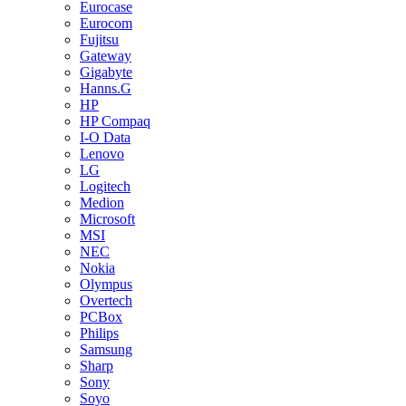
Eurocase
Eurocom
Fujitsu
Gateway
Gigabyte
Hanns.G
HP
HP Compaq
I-O Data
Lenovo
LG
Logitech
Medion
Microsoft
MSI
NEC
Nokia
Olympus
Overtech
PCBox
Philips
Samsung
Sharp
Sony
Soyo