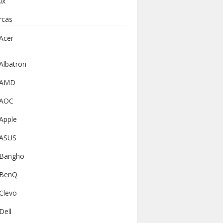
ux
rcas
Acer
Albatron
AMD
AOC
Apple
ASUS
Bangho
BenQ
Clevo
Dell