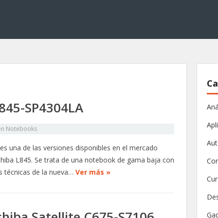
Ca
L845-SP4304LA
Aná
Apl
en
Notebooks
Aut
 una de las versiones disponibles en el mercado
shiba L845. Se trata de una notebook de gama baja con
Con
as técnicas de la nueva…
Ver más »
Cur
Des
hiba Satellite C675-S7106
Ga