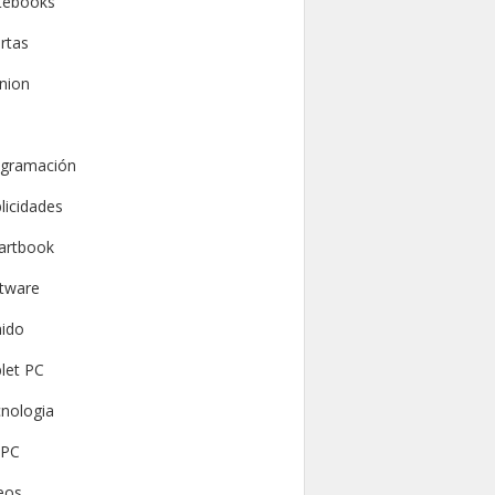
tebooks
rtas
nion
gramación
licidades
artbook
tware
ido
let PC
nologia
PC
eos