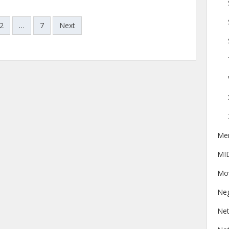
2
…
7
Next
Me
MI
Mov
Ne
Ne