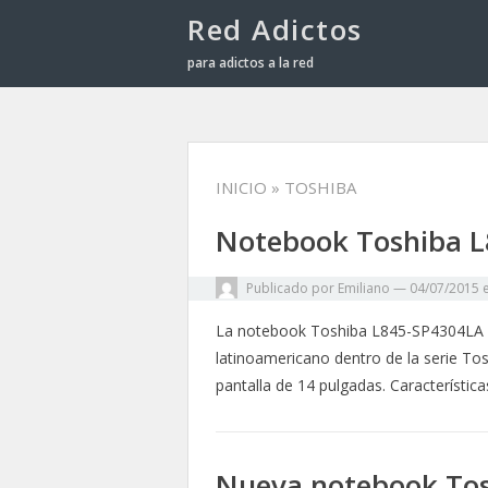
Red Adictos
para adictos a la red
INICIO
» TOSHIBA
Notebook Toshiba 
Publicado por
Emiliano
—
04/07/2015
La notebook Toshiba L845-SP4304LA es
latinoamericano dentro de la serie To
pantalla de 14 pulgadas. Característic
Nueva notebook Tos