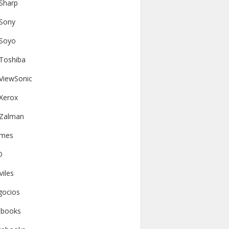
Sharp
Sony
Soyo
Toshiba
ViewSonic
Xerox
Zalman
mes
D
iles
gocios
tbooks