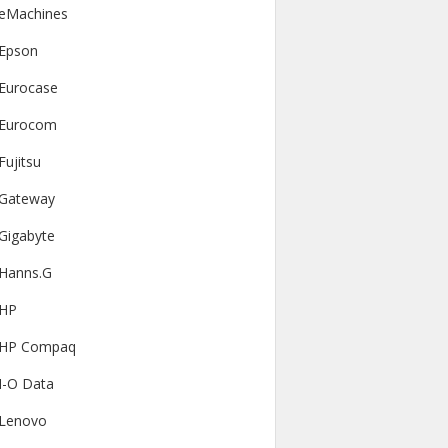
eMachines
Epson
Eurocase
Eurocom
Fujitsu
Gateway
Gigabyte
Hanns.G
HP
HP Compaq
I-O Data
Lenovo