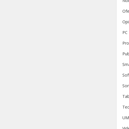
No
Ofe
Opi
PC
Pro
Pub
Sm
Sof
Son
Tab
Tec
UM
Vid