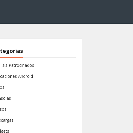
tegorías
lisis Patrocinados
icaciones Android
os
solas
sos
cargas
dgets