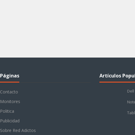
Páginas
Artículos Popu
Dell
Contacto
Monitores
Not
Politica
Tabl
Publicidad
Sobre Red Adictos